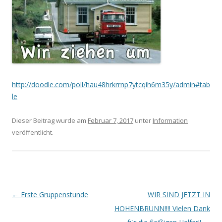
http://doodle.com/poll/hau48hrkrrnp7ytcqih6m35y/admin#tab
le
Dieser Beitrag wurde am
Februar 7, 2017
unter
Information
veröffentlicht.
B
←
Erste Gruppenstunde
WIR SIND JETZT IN
e
HOHENBRUNN!!!! Vielen Dank