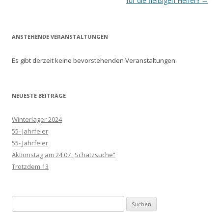
i
für die fleißigen Helfer!!
→
t
r
ANSTEHENDE VERANSTALTUNGEN
a
g
Es gibt derzeit keine bevorstehenden Veranstaltungen.
s
-
N
NEUESTE BEITRÄGE
a
Winterlager 2024
v
55- Jahrfeier
i
55- Jahrfeier
g
Aktionstag am 24.07 „Schatzsuche“
a
Trotzdem 13
t
i
Suchen
o
nach: